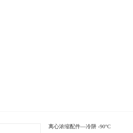
离心浓缩配件—冷阱 -90°C