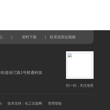
|
|
心
资料下载
联系泡芙短视频
前街道绿汀路1号财通科技
扫一扫，关注泡芙
短视频
技术支持：
ml
化工仪器网
管理登陆