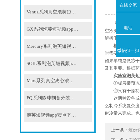
在线交流
Venus系列真空泡芙短视频app
实验室泡芙短
电话
GX系列泡芙短视频app安卓下载
空冷冻干燥物料用途
解析干燥，直接
根据用途泡芙短视
Mercury系列泡芙短视频app安卓下载
微信扫一扫
时需要研发冻干工艺时
如果单纯是做冻干实
SOIL系列泡芙短视频app安卓下载
及其重要。根
实验室泡芙短
Mars系列真空离心浓缩仪
①板层带预冻功能
②只有干燥功能
FQ系列微球制备分装系统
这两种设备成本相差较
么制冷系统复杂度以
射冷量来完成。
泡芙短视频app安卓下载配件
上一条：
这份