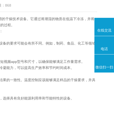
：
868
燥技术设备。它通过将潮湿的物质在低温下冷冻，并将
。
在线交流
：
求可能会有所不同。例如，制药、食品、化工等领域
电话
视频app型号和尺寸，以确保能够满足工作量需求。
微信扫一扫
能力，可以提高生产效率和节约时间成本。
的一致性。温度控制应该能够满足样品的干燥要求，并具
选择具有良好能源利用率和节能特性的设备。
。