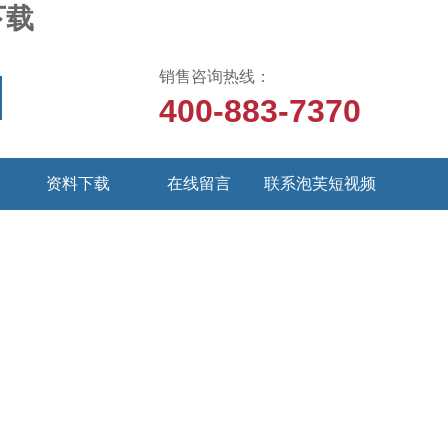
下载
销售咨询热线：
400-883-7370
资料下载
在线留言
联系泡芙短视频