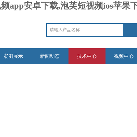
频app安卓下载,泡芙短视频ios苹果
案例展示
新闻动态
技术中心
视频中心