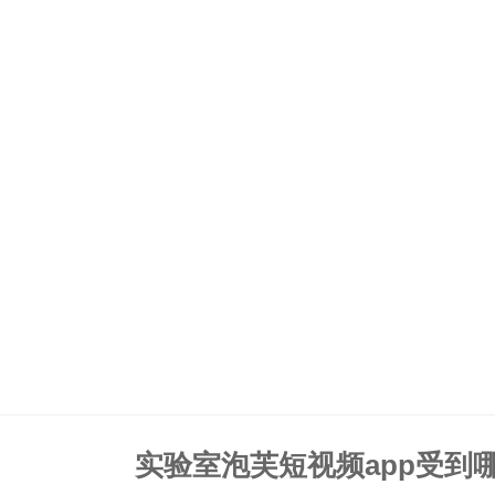
实验室泡芙短视频app受到