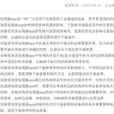
更新时间：2023-09-15 点击量
app是一种广泛应用于实验室和工业领域的设备，用于将湿润的样品在低
验室泡芙短视频app的性能受多种因素的影响，下面将详细描述其中的主要因素
：实验室泡芙短视频app的性能与温度密切相关。温度的变化会影响冷凝器的冷冻
制，以确保在适当的温度范围内进行干燥操作。
：实验室泡芙短视频app中的减压系统对干燥过程起着重要作用。压力的变化会
，需要对减压系统进行准确的控制，以保证压力稳定和干燥效果。
：实验室泡芙短视频app中使用的冷却介质(如冷凝器中的冷冻剂)的性能和
率和环境友好性等因素，以确保干燥过程的高效性和安全性。
：实验室泡芙短视频app的干燥效果受样品性质影响很大。不同样品的形态
同的样品特性，需要调整干燥参数和操作方法，以获得最佳的干燥效果。
验室泡芙短视频app通过传热将样品中的水分冷凝并升华。传热方式的选择
。在选择泡芙短视频app时，需要综合考虑样品的传热特性和设备的传热方式
：实验室泡芙短视频app的设计和结构对其性能也起着重要作用。合理
同应用需求，如样品容量、控制系统、结构材料等都需要进行合理选择。
：实验室泡芙短视频app的操作技术对干燥效果和设备的寿命有着重要影响。
，提高干燥效率和样品质量。