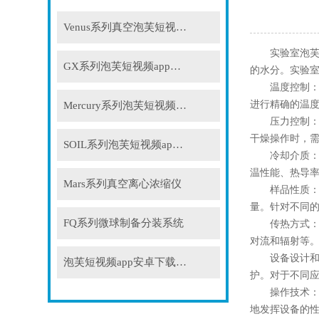
Venus系列真空泡芙短视频app
实验室泡芙短视频
GX系列泡芙短视频app安卓下载
的水分。实
温度控制
进行精确的温度控
Mercury系列泡芙短视频app安卓下载
压力控制
干燥操作时
SOIL系列泡芙短视频app安卓下载
冷却介质
温性能、热导
Mars系列真空离心浓缩仪
样品性质
量。针对不
FQ系列微球制备分装系统
传热方式：实
对流和辐射等
设备设计和结构
泡芙短视频app安卓下载配件
护。对于不
操作技术
地发挥设备的性能