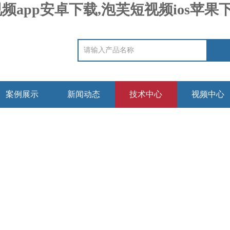
频app安卓下载,泡芙短视频ios苹果
案例展示
新闻动态
技术中心
视频中心