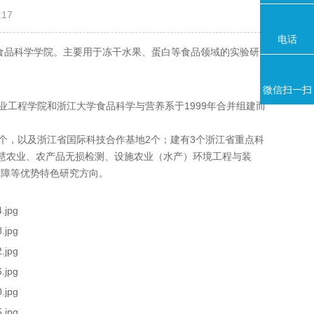
:17
电话
品科学学院。主要用于冻干水果、蛋白等食品领域的实验研
微信扫一扫
农业工程学院和浙江大学食品科学与营养系于1999年合并组建而
个，以及浙江省国际科技合作基地2个；建有3个浙江省重点科
慧农业、农产品无损检测、设施农业（水产）环境工程与装
等优势特色研究方向。