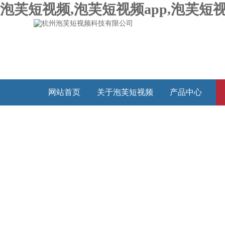
泡芙短视频,泡芙短视频app,泡芙短视
网站首页
关于泡芙短视频
产品中心