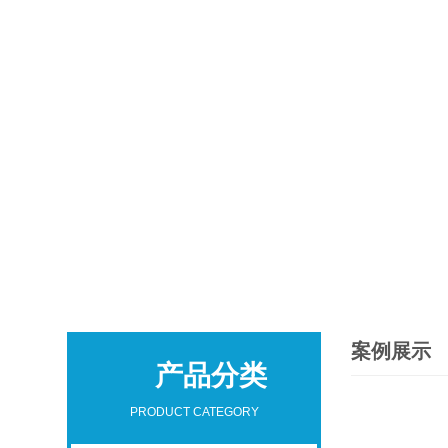
案例展示
产品分类
PRODUCT CATEGORY