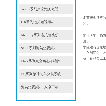
Venus系列真空泡芙短视频app
泡芙短视频实验型
GX系列泡芙短视频app安卓下载
究。
Mercury系列泡芙短视频app安卓下载
浙江大学生物系
成。
学院建有国家地方
SOIL系列泡芙短视频app安卓下载
技创新团队、
备、食
Mars系列真空离心浓缩仪
FQ系列微球制备分装系统
泡芙短视频app安卓下载配件